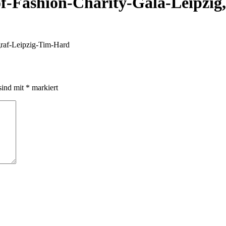
f-Fashion-Charity-Gala-Leipzig
graf-Leipzig-Tim-Hard
sind mit
*
markiert