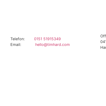
Of
Telefon:
0151 51915349
0
Email:
hello@timhard.com
Ha