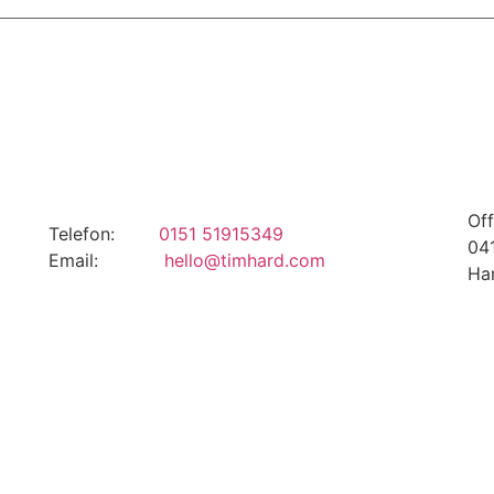
Of
Telefon:
0151 51915349
0
Email:
hello@timhard.com
Ha